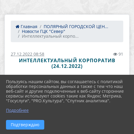
Главная
ПОЛЯРНЫЙ ГОРОДСКОЙ ЦЕН...
Новости ГЦК "Север"
Интеллектуальный корпо...
27.12.2022 08:58
91
ИНТЕЛЛЕКТУАЛЬНЫЙ КОРПОРАТИВ
(24.12.2022)
Пользуясь нашим сайтом, вы соглашаетесь с политикой
обработки персональных данных а также с тем что наш
веб-сайт и другие подключенные к веб-сайту сторонние
сервисы используют cookies такие как Яндекс Метрика,
"Госуслуги", "PRO.Культура", "Спутник аналитика".
Подробнее
Подтверждаю