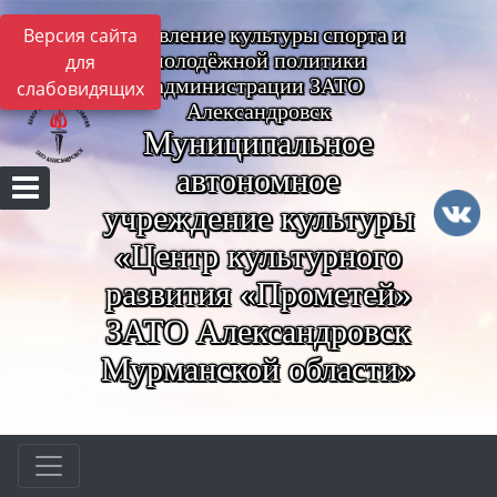
Управление культуры спорта и
Версия сайта
молодёжной политики
для
администрации ЗАТО
слабовидящих
Александровск
Муниципальное
автономное
учреждение культуры
«Центр культурного
развития «Прометей»
ЗАТО Александровск
Мурманской области»