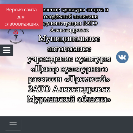
Управление культуры спорта и
Версия сайта
молодёжной политики
для
администрации ЗАТО
слабовидящих
Александровск
Муниципальное
автономное
учреждение культуры
«Центр культурного
развития «Прометей»
ЗАТО Александровск
Мурманской области»