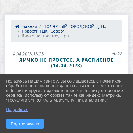
Главная
ПОЛЯРНЫЙ ГОРОДСКОЙ ЦЕН...
Новости ГЦК "Север"
Яичко не простое, а ра...
14.04.2023 13:28
28
ЯИЧКО НЕ ПРОСТОЕ, А РАСПИСНОЕ
(14.04.2023)
Пользуясь нашим сайтом, вы соглашаетесь с политикой
обработки персональных данных а также с тем что наш
веб-сайт и другие подключенные к веб-сайту сторонние
сервисы используют cookies такие как Яндекс Метрика,
"Госуслуги", "PRO.Культура", "Спутник аналитика".
Подробнее
Подтверждаю