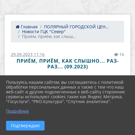
Главная
ПОЛЯРНЫЙ ГОРОДСКОЙ ЦЕН...
Новости ГЦК "Север"
Приём, приём, как слыш...
29.09.2023 11:16
16
ПРИЁМ, ПРИЁМ, КАК СЛЫШНО... РАЗ-
РАЗ... (09.2023)
Пользуясь нашим сайтом, вы соглашаетесь с политикой
обработки персональных данных а также с тем что наш
веб-сайт и другие подключенные к веб-сайту сторонние
сервисы используют cookies такие как Яндекс Метрика,
"Госуслуги", "PRO.Культура", "Спутник аналитика".
Подробнее
Подтверждаю