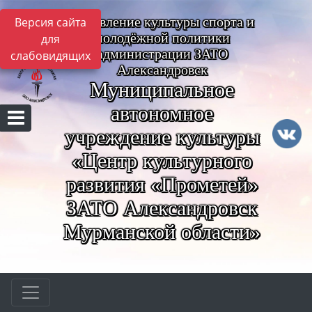
Управление культуры спорта и
Версия сайта
молодёжной политики
для
администрации ЗАТО
слабовидящих
Александровск
Муниципальное
автономное
учреждение культуры
«Центр культурного
развития «Прометей»
ЗАТО Александровск
Мурманской области»