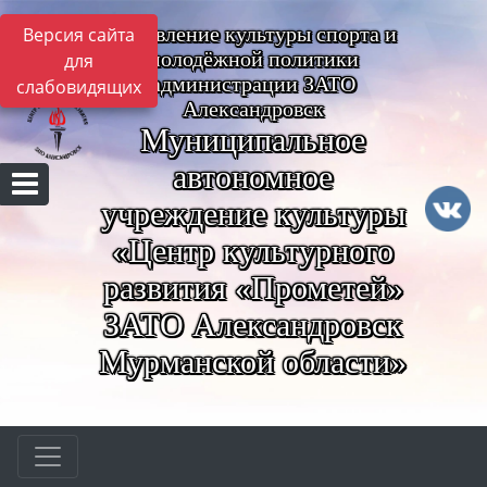
Управление культуры спорта и
Версия сайта
молодёжной политики
для
администрации ЗАТО
слабовидящих
Александровск
Муниципальное
автономное
учреждение культуры
«Центр культурного
развития «Прометей»
ЗАТО Александровск
Мурманской области»