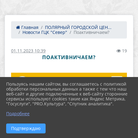
Главная
ПОЛЯРНЫЙ ГОРОДСКОЙ ЦЕН...
Новости ГЦК "Север"
Поактивничаем?
01.11.2023 10:39
19
ПОАКТИВНИЧАЕМ?
Пользуясь нашим сайтом, вы соглашаетесь с политикой
обработки персональных данных а также с тем что наш
веб-сайт и другие подключенные к веб-сайту сторонние
сервисы используют cookies такие как Яндекс Метрика,
"Госуслуги", "PRO.Культура", "Спутник аналитика".
Подробнее
Подтверждаю