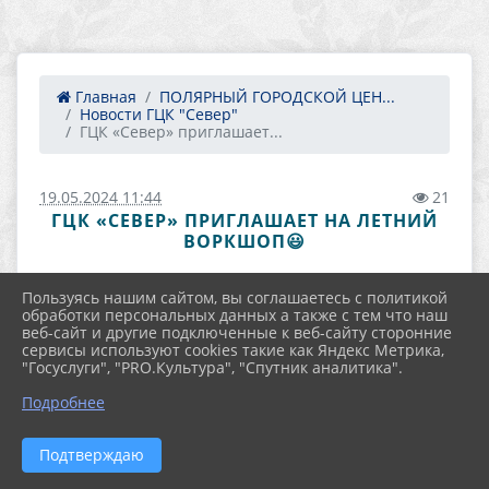
Главная
ПОЛЯРНЫЙ ГОРОДСКОЙ ЦЕН...
Новости ГЦК "Север"
ГЦК «Север» приглашает...
19.05.2024 11:44
21
ГЦК «СЕВЕР» ПРИГЛАШАЕТ НА ЛЕТНИЙ
ВОРКШОП😃
Пользуясь нашим сайтом, вы соглашаетесь с политикой
обработки персональных данных а также с тем что наш
веб-сайт и другие подключенные к веб-сайту сторонние
сервисы используют cookies такие как Яндекс Метрика,
"Госуслуги", "PRO.Культура", "Спутник аналитика".
Подробнее
Подтверждаю