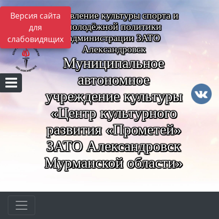
Управление культуры спорта и
Версия сайта
молодёжной политики
для
администрации ЗАТО
слабовидящих
Александровск
Муниципальное
автономное
учреждение культуры
«Центр культурного
развития «Прометей»
ЗАТО Александровск
Мурманской области»