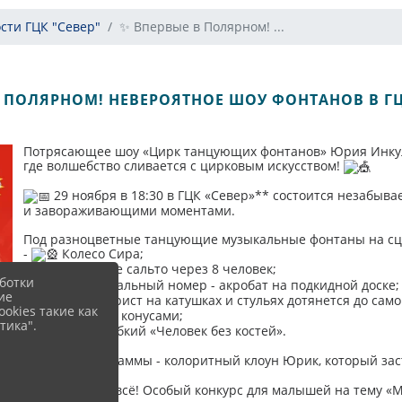
сти ГЦК "Север"
✨ Впервые в Полярном! ...
 ПОЛЯРНОМ! НЕВЕРОЯТНОЕ ШОУ ФОНТАНОВ В ГЦ
Потрясающее шоу «Цирк танцующих фонтанов» Юрия Инкул
где волшебство сливается с цирковым искусством!
29 ноября в 18:30 в ГЦК «Север»** состоится незабыв
и завораживающими моментами.
Под разноцветные танцующие музыкальные фонтаны на сце
-
Колесо Сира;
-
Арабское сальто через 8 человек;
ботки
-
Экстремальный номер - акробат на подкидной доске;
ие
-
Эквилибрист на катушках и стульях дотянется до само
okies такие как
-
Жонглер конусами;
тика".
-
Супер гибкий «Человек без костей».
И гвоздь программы - колоритный клоун Юрик, который заст
Но это ещё не всё! Особый конкурс для малышей на тему