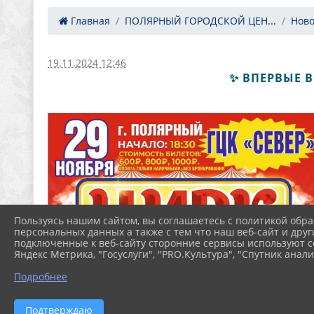
Главная
ПОЛЯРНЫЙ ГОРОДСКОЙ ЦЕН...
Ново
19.11.2024 12:46
✨ ВПЕРВЫЕ В
Пользуясь нашим сайтом, вы соглашаетесь с политикой обра
персональных данных а также с тем что наш веб-сайт и друг
подключенные к веб-сайту сторонние сервисы используют co
Яндекс Метрика, "Госуслуги", "PRO.Культура", "Спутник анали
Подробнее
Подтверждаю