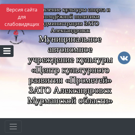
Управление культуры спорта и
Версия сайта
молодёжной политики
для
администрации ЗАТО
слабовидящих
Александровск
Муниципальное
автономное
учреждение культуры
«Центр культурного
развития «Прометей»
ЗАТО Александровск
Мурманской области»