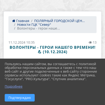
Главная
ПОЛЯРНЫЙ ГОРОДСКОЙ ЦЕН...
Новости ГЦК "Север"
Волонтеры - герои наше...
11.12.2024 10:35
13
ВОЛОНТЕРЫ - ГЕРОИ НАШЕГО ВРЕМЕНИ!
💪 (10.12.2024)
Пользуясь нашим сайтом, вы соглашаетесь с политикой
обработки персональных данных а также с тем что наш
веб-сайт и другие подключенные к веб-сайту сторонние
сервисы используют cookies такие как Яндекс Метрика,
"Госуслуги", "PRO.Культура", "Спутник аналитика".
Подробнее
Подтверждаю