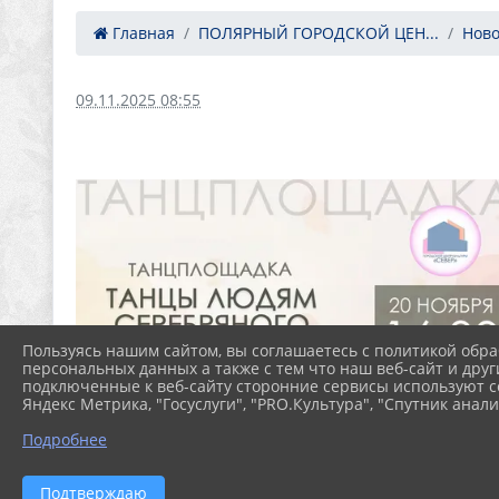
Главная
ПОЛЯРНЫЙ ГОРОДСКОЙ ЦЕН...
Ново
09.11.2025 08:55
Пользуясь нашим сайтом, вы соглашаетесь с политикой обра
персональных данных а также с тем что наш веб-сайт и друг
подключенные к веб-сайту сторонние сервисы используют co
Яндекс Метрика, "Госуслуги", "PRO.Культура", "Спутник анали
Подробнее
Подтверждаю