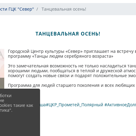
сти ГЦК "Север"
​ Танцевальная осень! ​
​ ТАНЦЕВАЛЬНАЯ ОСЕНЬ! ​
Городской Центр культуры «Север» приглашает на встречу в 
программу «Танцы людям серебряного возраста»
Это замечательная возможность не только насладиться танц
хорошими людьми, пообщаться в теплой и дружеской атмо
помогут создать новые связи и подарят положительные эмо
Программа для людей старшего поколения и всех любящих
55+
ботки
ие
#ГЦКСеверАфиша
#ЦКР_Прометей_Полярный
#АктивноеДол
okies такие как
тика".