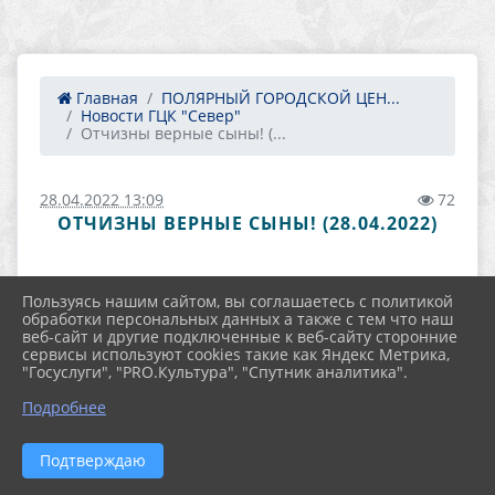
Главная
ПОЛЯРНЫЙ ГОРОДСКОЙ ЦЕН...
Новости ГЦК "Север"
Отчизны верные сыны! (...
28.04.2022 13:09
72
ОТЧИЗНЫ ВЕРНЫЕ СЫНЫ! (28.04.2022)
Пользуясь нашим сайтом, вы соглашаетесь с политикой
обработки персональных данных а также с тем что наш
веб-сайт и другие подключенные к веб-сайту сторонние
сервисы используют cookies такие как Яндекс Метрика,
"Госуслуги", "PRO.Культура", "Спутник аналитика".
Подробнее
Подтверждаю