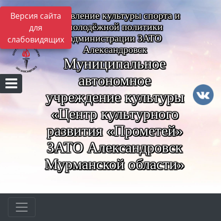
Управление культуры спорта и
Версия сайта
молодёжной политики
для
администрации ЗАТО
слабовидящих
Александровск
Муниципальное
автономное
учреждение культуры
«Центр культурного
развития «Прометей»
ЗАТО Александровск
Мурманской области»