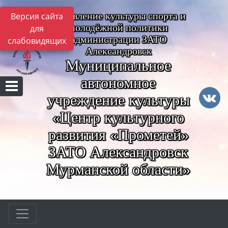
Управление культуры спорта и
Версия сайта
молодёжной политики
для
администрации ЗАТО
слабовидящих
Александровск
Муниципальное
автономное
учреждение культуры
«Центр культурного
развития «Прометей»
ЗАТО Александровск
Мурманской области»