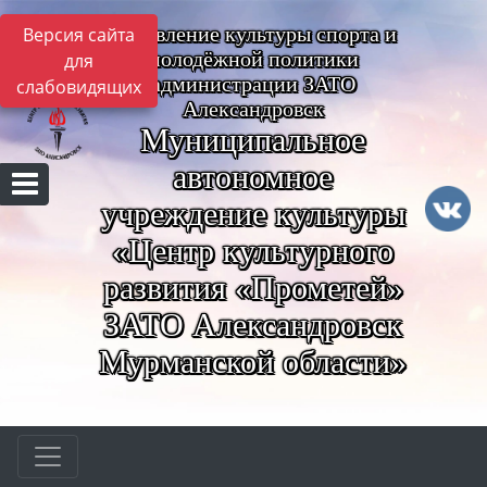
Управление культуры спорта и
Версия сайта
молодёжной политики
для
администрации ЗАТО
слабовидящих
Александровск
Муниципальное
автономное
учреждение культуры
«Центр культурного
развития «Прометей»
ЗАТО Александровск
Мурманской области»