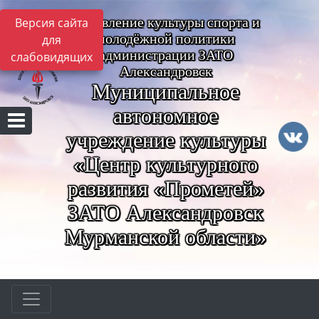
Управление культуры спорта и
Версия сайта
молодёжной политики
для
администрации ЗАТО
слабовидящих
Александровск
Муниципальное
автономное
учреждение культуры
«Центр культурного
развития «Прометей»
ЗАТО Александровск
Мурманской области»