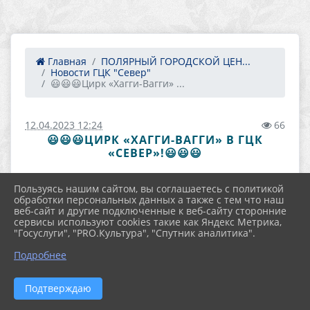
Главная
ПОЛЯРНЫЙ ГОРОДСКОЙ ЦЕН...
Новости ГЦК "Север"
😃😃😃Цирк «Хагги-Вагги» ...
12.04.2023 12:24
66
😃😃😃ЦИРК «ХАГГИ-ВАГГИ» В ГЦК
«СЕВЕР»!😃😃😃
Пользуясь нашим сайтом, вы соглашаетесь с политикой
обработки персональных данных а также с тем что наш
веб-сайт и другие подключенные к веб-сайту сторонние
сервисы используют cookies такие как Яндекс Метрика,
"Госуслуги", "PRO.Культура", "Спутник аналитика".
Подробнее
Подтверждаю