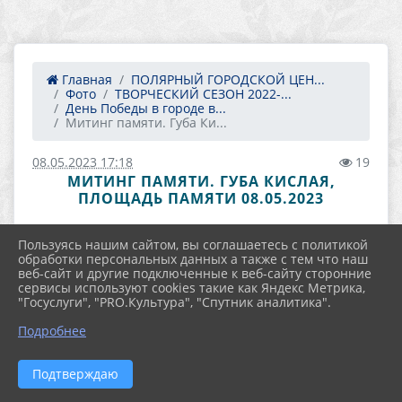
Главная
ПОЛЯРНЫЙ ГОРОДСКОЙ ЦЕН...
Фото
ТВОРЧЕСКИЙ СЕЗОН 2022-...
День Победы в городе в...
Митинг памяти. Губа Ки...
08.05.2023 17:18
19
МИТИНГ ПАМЯТИ. ГУБА КИСЛАЯ,
ПЛОЩАДЬ ПАМЯТИ 08.05.2023
Пользуясь нашим сайтом, вы соглашаетесь с политикой
обработки персональных данных а также с тем что наш
веб-сайт и другие подключенные к веб-сайту сторонние
сервисы используют cookies такие как Яндекс Метрика,
"Госуслуги", "PRO.Культура", "Спутник аналитика".
Подробнее
Подтверждаю