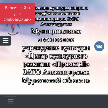
Управление культуры спорта и
Версия сайта
молодёжной политики
для
администрации ЗАТО
слабовидящих
Александровск
Муниципальное
автономное
учреждение культуры
«Центр культурного
развития «Прометей»
ЗАТО Александровск
Мурманской области»