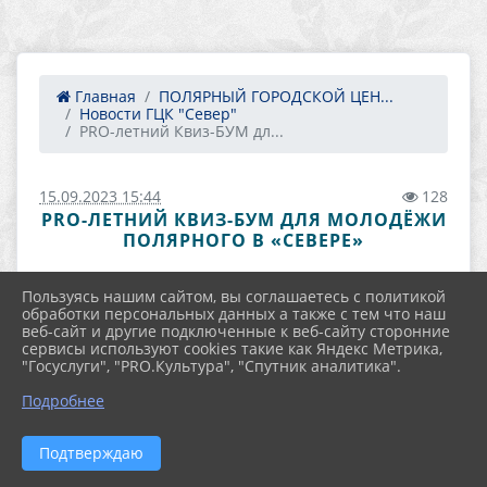
Главная
ПОЛЯРНЫЙ ГОРОДСКОЙ ЦЕН...
Новости ГЦК "Север"
PRO-летний Квиз-БУМ дл...
15.09.2023 15:44
128
PRO-ЛЕТНИЙ КВИЗ-БУМ ДЛЯ МОЛОДЁЖИ
ПОЛЯРНОГО В «СЕВЕРЕ»
Пользуясь нашим сайтом, вы соглашаетесь с политикой
обработки персональных данных а также с тем что наш
веб-сайт и другие подключенные к веб-сайту сторонние
сервисы используют cookies такие как Яндекс Метрика,
"Госуслуги", "PRO.Культура", "Спутник аналитика".
Подробнее
Подтверждаю