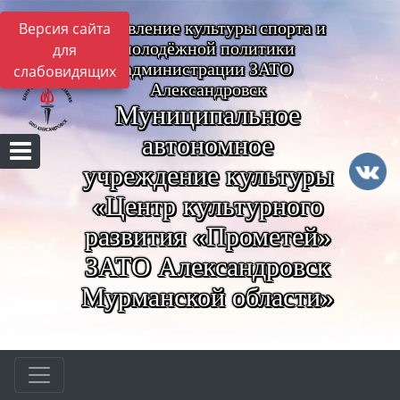
Управление культуры спорта и
Версия сайта
молодёжной политики
для
администрации ЗАТО
слабовидящих
Александровск
Муниципальное
автономное
учреждение культуры
«Центр культурного
развития «Прометей»
ЗАТО Александровск
Мурманской области»