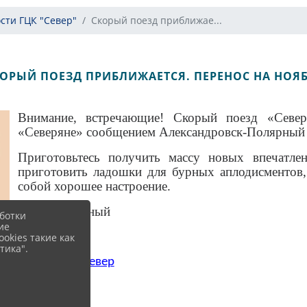
сти ГЦК "Север"
Скорый поезд приближае...
ОРЫЙ ПОЕЗД ПРИБЛИЖАЕТСЯ. ПЕРЕНОС НА НОЯ
Внимание, встречающие! Скорый поезд «Севе
«Северяне» сообщением Александровск-Полярный
Приготовьтесь получить массу новых впечатл
приготовить ладошки для бурных аплодисментов,
собой хорошее настроение.
Вход свободный
ботки
ие
0+
okies такие как
тика".
#АфишаГЦКСевер