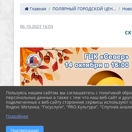
Главная
ПОЛЯРНЫЙ ГОРОДСКОЙ ЦЕН...
Ново
06.10.2023 16:03
СК
Пользуясь нашим сайтом, вы соглашаетесь с политикой обра
персональных данных а также с тем что наш веб-сайт и друг
подключенные к веб-сайту сторонние сервисы используют co
Яндекс Метрика, "Госуслуги", "PRO.Культура", "Спутник анали
Подробнее
Подтверждаю