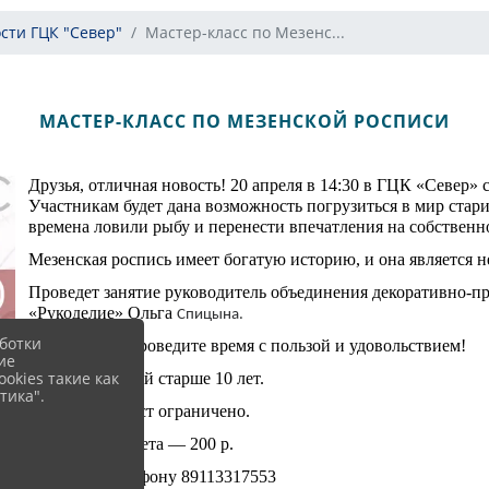
сти ГЦК "Север"
Мастер-класс по Мезенс...
МАСТЕР-КЛАСС ПО МЕЗЕНСКОЙ РОСПИСИ
Друзья, отличная новость! 20 апреля в 14:30 в ГЦК «Север» 
Участникам будет дана возможность погрузиться в мир стари
времена ловили рыбу и перенести впечатления на собствен
Мезенская роспись имеет богатую историю, и она является 
Проведет занятие руководитель объединения декоративно-п
«Рукоделие» Ольга
Спицына
.
ботки
Приходите и проведите время с пользой и удовольствием!
ие
okies такие как
Для посетителей старше 10 лет.
тика".
Количество мест ограничено.
Стоимость билета — 200 р.
Запись по телефону 89113317553