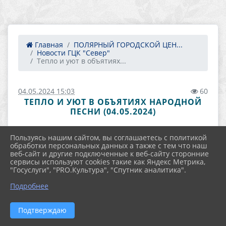
Главная
ПОЛЯРНЫЙ ГОРОДСКОЙ ЦЕН...
Новости ГЦК "Север"
Тепло и уют в объятиях...
04.05.2024 15:03
60
ТЕПЛО И УЮТ В ОБЪЯТИЯХ НАРОДНОЙ
ПЕСНИ (04.05.2024)
Пользуясь нашим сайтом, вы соглашаетесь с политикой
обработки персональных данных а также с тем что наш
веб-сайт и другие подключенные к веб-сайту сторонние
сервисы используют cookies такие как Яндекс Метрика,
"Госуслуги", "PRO.Культура", "Спутник аналитика".
Подробнее
Подтверждаю