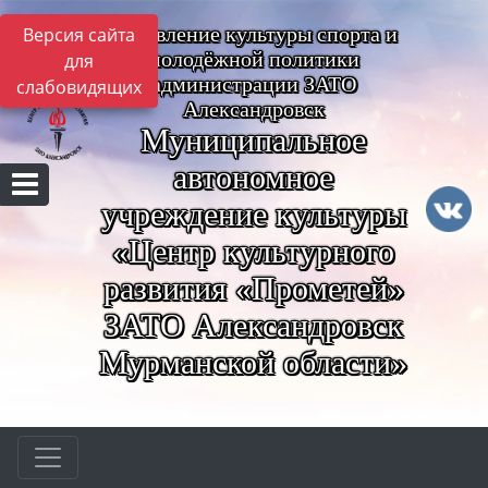
Управление культуры спорта и
Версия сайта
молодёжной политики
для
администрации ЗАТО
слабовидящих
Александровск
Муниципальное
автономное
учреждение культуры
«Центр культурного
развития «Прометей»
ЗАТО Александровск
Мурманской области»