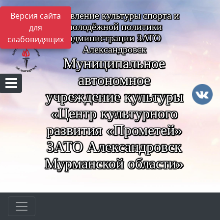
Управление культуры спорта и
Версия сайта
молодёжной политики
для
администрации ЗАТО
слабовидящих
Александровск
Муниципальное
автономное
учреждение культуры
«Центр культурного
развития «Прометей»
ЗАТО Александровск
Мурманской области»