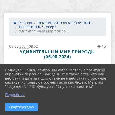
Главная
ПОЛЯРНЫЙ ГОРОДСКОЙ ЦЕН...
Новости ГЦК "Север"
Удивительный мир приро...
06.08.2024 08:52
15
УДИВИТЕЛЬНЫЙ МИР ПРИРОДЫ
(06.08.2024)
Пользуясь нашим сайтом, вы соглашаетесь с политикой
обработки персональных данных а также с тем что наш
веб-сайт и другие подключенные к веб-сайту сторонние
сервисы используют cookies такие как Яндекс Метрика,
"Госуслуги", "PRO.Культура", "Спутник аналитика".
Подробнее
Подтверждаю