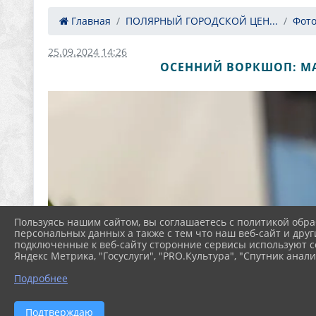
Главная
ПОЛЯРНЫЙ ГОРОДСКОЙ ЦЕН...
Фот
25.09.2024 14:26
ОСЕННИЙ ВОРКШОП: МА
Пользуясь нашим сайтом, вы соглашаетесь с политикой обра
персональных данных а также с тем что наш веб-сайт и друг
подключенные к веб-сайту сторонние сервисы используют co
Яндекс Метрика, "Госуслуги", "PRO.Культура", "Спутник анали
Подробнее
Подтверждаю