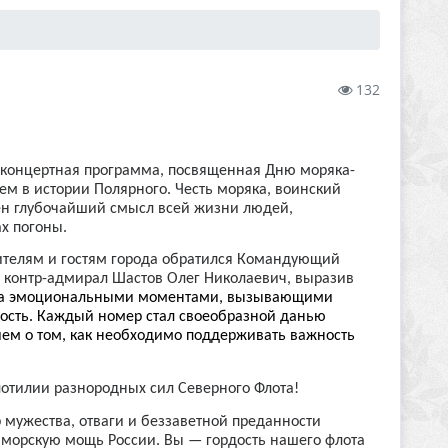
132
сь концертная программа, посвященная Дню моряка-
м в истории Полярного. Честь моряка, воинский
чен глубочайший смысл всей жизни людей,
х погоны.
ителям и гостям города обратился Командующий
 контр-адмирал Шастов Олег Николаевич, выразив
на эмоциональными моментами, вызывающими
ость.
Каждый номер стал своеобразной данью
ием о том, как необходимо поддерживать важность
отилии разнородных сил Северного Флота!
мужества, отваги и беззаветной преданности
морскую мощь России. Вы — гордость нашего флота