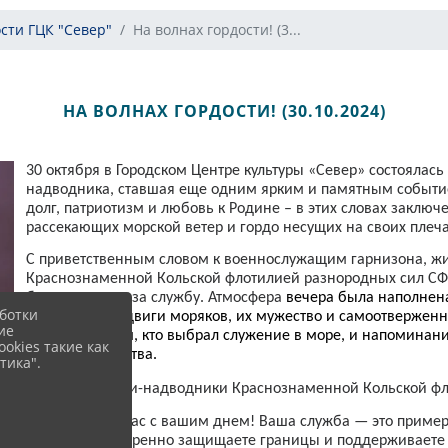
сти ГЦК "Север"
На волнах гордости! (3...
НА ВОЛНАХ ГОРДОСТИ! (30.10.2024)
30 октября в Городском Центре культуры «Север» состояла
надводника, ставшая еще одним ярким и памятным событие
долг, патриотизм и любовь к Родине – в этих словах заклю
рассекающих морской ветер и гордо несущих на своих плеча
С приветственным словом к военнослужащим гарнизона, ж
Краснознаменной Кольской флотилией разнородных сил СФ
благодарность за службу. Атмосфера
вечера была наполне
ботки
гордость за подвиги моряков, их мужество и самоотверженн
ие
уважения к тем, кто выбрал служение в море, и напоминан
okies такие как
морского братства.
тика".
Дорогие моряки-надводники Краснознаменной Кольской фл
Поздравляем вас с вашим днем! Ваша служба — это пример 
Родине. Вы уверенно защищаете границы и поддерживаете 