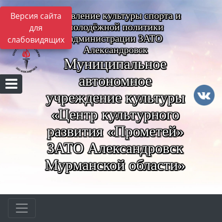
Управление культуры спорта и
Версия сайта
молодёжной политики
для
администрации ЗАТО
слабовидящих
Александровск
Муниципальное
автономное
учреждение культуры
«Центр культурного
развития «Прометей»
ЗАТО Александровск
Мурманской области»