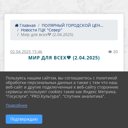
Главная
ПОЛЯРНЫЙ ГОРОДСКОЙ ЦЕН...
Новости ГЦК "Север"
Мир для всех💙 (2.04.2025)
02.04.2025 15:46
20
МИР ДЛЯ ВСЕХ💙 (2.04.2025)
Пользуясь нашим сайтом, вы соглашаетесь с политикой
обработки персональных данных а также с тем что наш
веб-сайт и другие подключенные к веб-сайту сторонние
сервисы используют cookies такие как Яндекс Метрика,
"Госуслуги", "PRO.Культура", "Спутник аналитика".
Подробнее
Подтверждаю