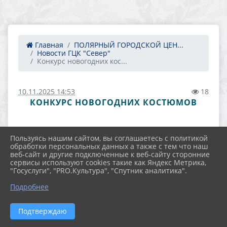
Главная
ПОЛЯРНЫЙ ГОРОДСКОЙ ЦЕН...
Новости ГЦК "Север"
Конкурс новогодних кос...
10.11.2025 14:53
18
КОНКУРС НОВОГОДНИХ КОСТЮМОВ
Пользуясь нашим сайтом, вы соглашаетесь с политикой
обработки персональных данных а также с тем что наш
веб-сайт и другие подключенные к веб-сайту сторонние
сервисы используют cookies такие как Яндекс Метрика,
"Госуслуги", "PRO.Культура", "Спутник аналитика".
Подробнее
Подтверждаю