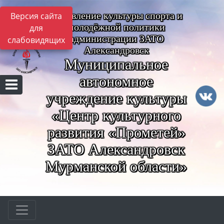
Управление культуры спорта и
Версия сайта
молодёжной политики
для
администрации ЗАТО
слабовидящих
Александровск
Муниципальное
автономное
учреждение культуры
«Центр культурного
развития «Прометей»
ЗАТО Александровск
Мурманской области»