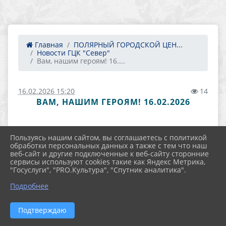
Главная
ПОЛЯРНЫЙ ГОРОДСКОЙ ЦЕН...
Новости ГЦК "Север"
Вам, нашим героям! 16....
16.02.2026 15:20
14
ВАМ, НАШИМ ГЕРОЯМ! 16.02.2026
Пользуясь нашим сайтом, вы соглашаетесь с политикой
обработки персональных данных а также с тем что наш
веб-сайт и другие подключенные к веб-сайту сторонние
сервисы используют cookies такие как Яндекс Метрика,
"Госуслуги", "PRO.Культура", "Спутник аналитика".
Подробнее
Подтверждаю