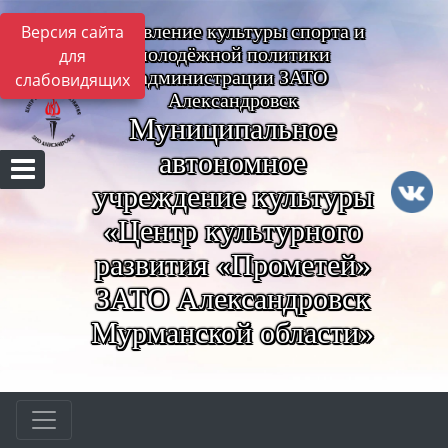
Управление культуры спорта и
Версия сайта
молодёжной политики
для
администрации ЗАТО
слабовидящих
Александровск
Муниципальное
автономное
учреждение культуры
«Центр культурного
развития «Прометей»
ЗАТО Александровск
Мурманской области»