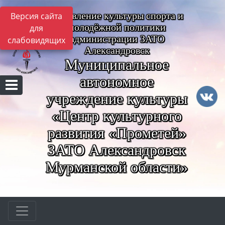
Управление культуры спорта и
Версия сайта
молодёжной политики
для
администрации ЗАТО
слабовидящих
Александровск
Муниципальное
автономное
учреждение культуры
«Центр культурного
развития «Прометей»
ЗАТО Александровск
Мурманской области»