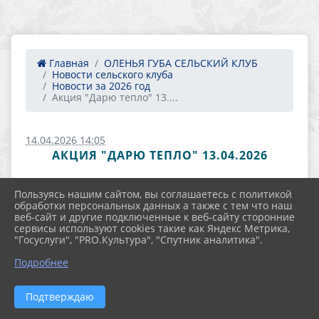
Главная
ОЛЕНЬЯ ГУБА СЕЛЬСКИЙ КЛУБ
Новости сельского клуба
Новости за 2026 год
Акция "Дарю тепло" 13....
14.04.2026 14:05
АКЦИЯ "ДАРЮ ТЕПЛО" 13.04.2026
Пользуясь нашим сайтом, вы соглашаетесь с политикой
обработки персональных данных а также с тем что наш
веб-сайт и другие подключенные к веб-сайту сторонние
сервисы используют cookies такие как Яндекс Метрика,
"Госуслуги", "PRO.Культура", "Спутник аналитика".
Подробнее
Подтверждаю