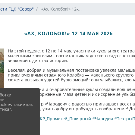
сти ГЦК "Север"
​ «Ах, Колобок!» ​12-...
​ «АХ, КОЛОБОК!» ​12-14 МАЯ 2026
На этой неделе, с 12 по 14 мая, участники кукольного теат
маленьким зрителям - воспитанникам детского сада спекта
знакомой с детства истории.
Весёлая, добрая и музыкальная постановка увлекла малыше
приключениями отважного Колобка — маленького круглого г
сюжета вызывал у детей бурю эмоций: они улыбались, хлоп
Яркие декорации и очаровательные куклы создали волшебну
малышей. Восторженные глаза детей и их искренние улыбки
ботки
ие
Кукольный театр «Чародеи» с радостью приглашает всех на
okies такие как
дарить радость, учить добру и пробуждать воображение! Д
тика".
#ГЦК_Север
#ЦКР_Прометей_Полярный
#Чародеи
#ТеатрыП