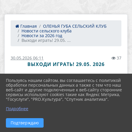
Главная
ОЛЕНЬЯ ГУБА СЕЛЬСКИЙ КЛУБ
Новости сельского клуба
Новости за 2026 год
Выходи играть! 29.05. ...
30.05.2026 06:11
37
ВЫХОДИ ИГРАТЬ! 29.05. 2026
Пользуясь нашим сайтом, вы соглашаетесь с политикой
обработки персональных данных а также с тем что наш
веб-сайт и другие подключенные к веб-сайту сторонние
сервисы используют cookies такие как Яндекс Метрика,
"Госуслуги", "PRO.Культура", "Спутник аналитика".
Подробнее
Подтверждаю