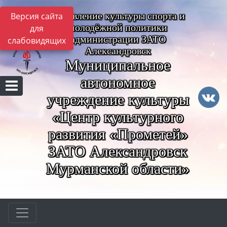
Управление культуры спорта и
Версия сайта
молодёжной политики
для
администрации ЗАТО
слабовидящих
Александровск
Муниципальное
автономное
учреждение культуры
«Центр культурного
развития «Прометей»
ЗАТО Александровск
Мурманской области»