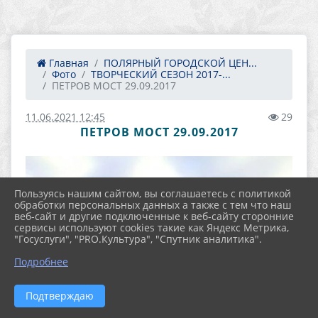
Главная
ПОЛЯРНЫЙ ГОРОДСКОЙ ЦЕН...
Фото
ТВОРЧЕСКИЙ СЕЗОН 2017-...
ПЕТРОВ МОСТ 29.09.2017
11.06.2021 12:45
29
ПЕТРОВ МОСТ 29.09.2017
Пользуясь нашим сайтом, вы соглашаетесь с политикой
обработки персональных данных а также с тем что наш
веб-сайт и другие подключенные к веб-сайту сторонние
сервисы используют cookies такие как Яндекс Метрика,
"Госуслуги", "PRO.Культура", "Спутник аналитика".
Подробнее
Подтверждаю