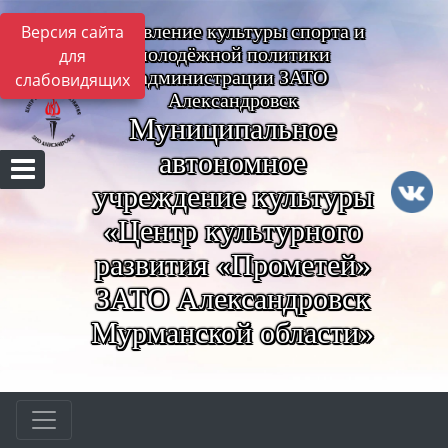
Управление культуры спорта и
Версия сайта
молодёжной политики
для
администрации ЗАТО
слабовидящих
Александровск
Муниципальное
автономное
учреждение культуры
«Центр культурного
развития «Прометей»
ЗАТО Александровск
Мурманской области»