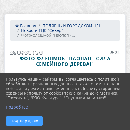
Главная
ПОЛЯРНЫЙ ГОРОДСКОЙ ЦЕН...
Новости ГЦК "Север"
Фото-флешмоб "Паопап -...
06.10.2021 11:54
22
ФОТО-ФЛЕШМОБ "ПАОПАП - СИЛА
СЕМЕЙНОГО ДЕРЕВА!"
Пользуясь нашим сайтом, вы соглашаетесь с политикой
обработки персональных данных а также с тем что наш
веб-сайт и другие подключенные к веб-сайту сторонние
сервисы используют cookies такие как Яндекс Метрика,
"Госуслуги", "PRO.Культура", "Спутник аналитика".
Подробнее
Подтверждаю