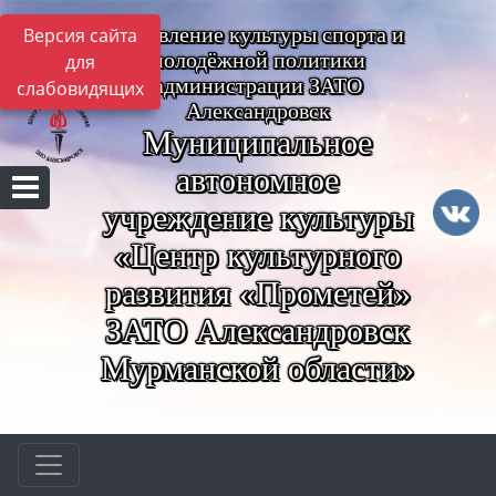
Управление культуры спорта и
Версия сайта
молодёжной политики
для
администрации ЗАТО
слабовидящих
Александровск
Муниципальное
автономное
учреждение культуры
«Центр культурного
развития «Прометей»
ЗАТО Александровск
Мурманской области»