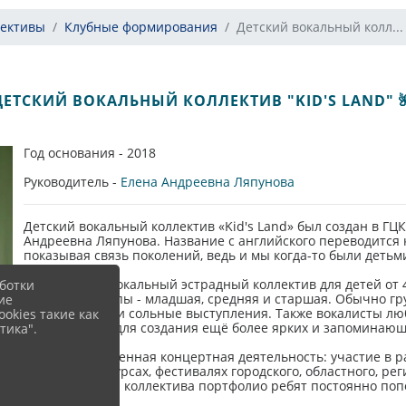
лективы
Клубные формирования
Детский вокальный колл...
ДЕТСКИЙ ВОКАЛЬНЫЙ КОЛЛЕКТИВ "KID'S LAND" 
Год основания - 2018
Руководитель -
Елена Андреевна Ляпунова
Детский вокальный коллектив «Kid's Land» был создан в ГЦК
Андреевна Ляпунова. Название с английского переводится к
показывая связь поколений, ведь и мы когда-то были детьм
"Kid's Land" - вокальный эстрадный коллектив для детей от
ботки
условные группы - младшая, средняя и старшая. Обычно гр
ие
номера, дуэты и сольные выступления. Также вокалисты л
okies такие как
коллективами для создания ещё более ярких и запоминающ
тика".
У ребят насыщенная концертная деятельность: участие в 
гуляниях, конкурсах, фестивалях городского, областного, р
существования коллектива портфолио ребят постоянно поп