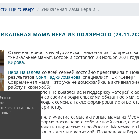
сти ГЦК "Север"
Уникальная мама Вера и...
ИКАЛЬНАЯ МАМА ВЕРА ИЗ ПОЛЯРНОГО (28.11.20
Отличная новость из Мурманска - мамочка из Полярного за
"Уникальные мамы", который состоялся 28 ноября 2021 год
Кирова
.
Вера Началова
со всей семьей достойно представила г. Пол
результатов
Соня Гаджиусманова
, специалист ГЦК "Север"
Современная мама – это уже не домохозяйка, а активная же
работу и свои хобби.
Конкурс направлен на выявление и поддержку матерей с а
справляющихся со своими родительскими обязанностями, с
ботки
потенциала молодых семей, а также формирование ответст
ие
обществе к материнству.
okies такие как
тика".
В конкурсе приняли участие самые активные мамы из Мурм
оригинальной форме рассказали о себе и своей семье, свои
продемонстрировать творческие способности. Мамочка из 
позицией, любовью к детям и харизмой. Поздравляем Веру 